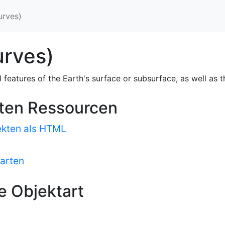
urves)
urves)
features of the Earth's surface or subsurface, as well as t
sten Ressourcen
ekten als HTML
Karten
e Objektart