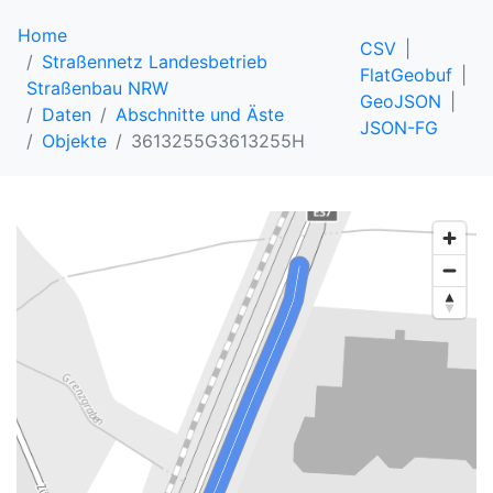
Home
CSV
Straßennetz Landesbetrieb
FlatGeobuf
Straßenbau NRW
GeoJSON
Daten
Abschnitte und Äste
JSON-FG
Objekte
3613255G3613255H