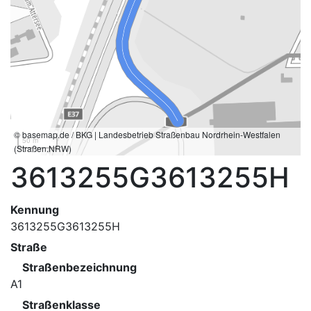
© basemap.de / BKG | Landesbetrieb Straßenbau Nordrhein-Westfalen
50 m
(Straßen.NRW)
3613255G3613255H
Kennung
3613255G3613255H
Straße
Straßenbezeichnung
A1
Straßenklasse