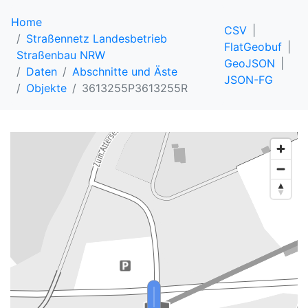
Home
CSV
Straßennetz Landesbetrieb
FlatGeobuf
Straßenbau NRW
GeoJSON
Daten
Abschnitte und Äste
JSON-FG
Objekte
3613255P3613255R