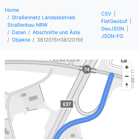
Home
CSV
Straßennetz Landesbetrieb
FlatGeobuf
Straßenbau NRW
GeoJSON
Daten
Abschnitte und Äste
JSON-FG
Objekte
3812015H3812015E