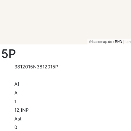
© basemap.de / BKG | Lan
15P
3812015N3812015P
A1
A
1
12,1NP
Ast
0