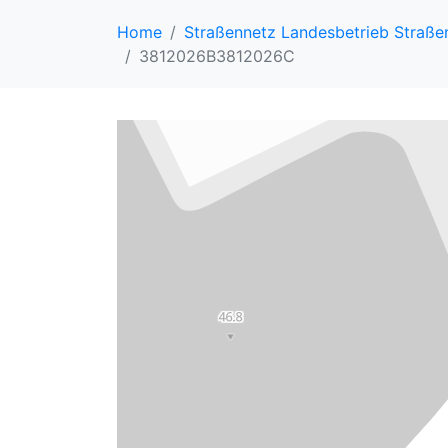
Home
Straßennetz Landesbetrieb Straß
3812026B3812026C