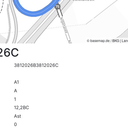
© basemap.de / BKG | Lan
26C
3812026B3812026C
A1
A
1
12,2BC
Ast
0