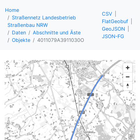
Home
CSV
Straßennetz Landesbetrieb
FlatGeobuf
Straßenbau NRW
GeoJSON
Daten
Abschnitte und Äste
JSON-FG
Objekte
4011079A3911030O