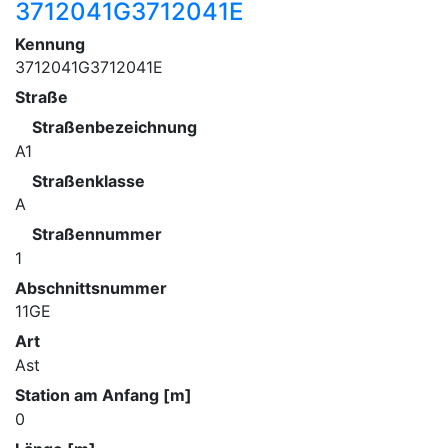
3712041G3712041E
Kennung
3712041G3712041E
Straße
Straßenbezeichnung
A1
Straßenklasse
A
Straßennummer
1
Abschnittsnummer
11GE
Art
Ast
Station am Anfang [m]
0