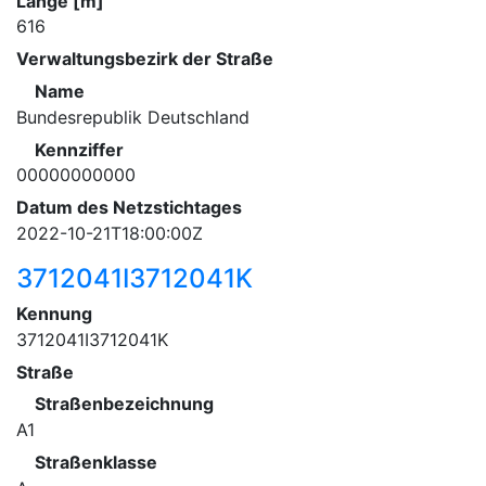
Länge [m]
616
Verwaltungsbezirk der Straße
Name
Bundesrepublik Deutschland
Kennziffer
00000000000
Datum des Netzstichtages
2022-10-21T18:00:00Z
3712041I3712041K
Kennung
3712041I3712041K
Straße
Straßenbezeichnung
A1
Straßenklasse