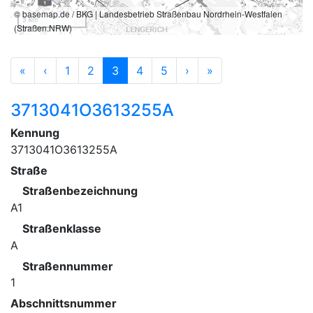
© basemap.de / BKG | Landesbetrieb Straßenbau Nordrhein-Westfalen
3 km
(Straßen.NRW)
«
‹
1
2
3
4
5
›
»
3713041O3613255A
Kennung
3713041O3613255A
Straße
Straßenbezeichnung
A1
Straßenklasse
A
Straßennummer
1
Abschnittsnummer