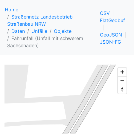
Home
CSV
Straßennetz Landesbetrieb
FlatGeobuf
Straßenbau NRW
Daten
Unfälle
Objekte
GeoJSON
Fahrunfall (Unfall mit schwerem
JSON-FG
Sachschaden)