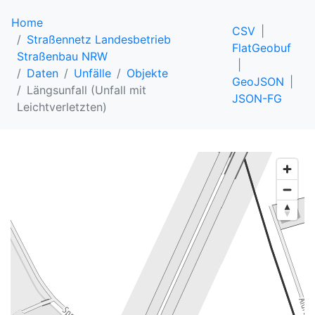
Home
CSV
Straßennetz Landesbetrieb
FlatGeobuf
Straßenbau NRW
Daten
Unfälle
Objekte
GeoJSON
Längsunfall (Unfall mit
JSON-FG
Leichtverletzten)