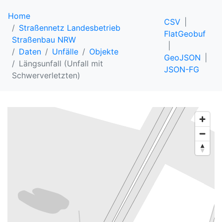
Home
CSV
Straßennetz Landesbetrieb
FlatGeobuf
Straßenbau NRW
Daten
Unfälle
Objekte
GeoJSON
Längsunfall (Unfall mit
JSON-FG
Schwerverletzten)