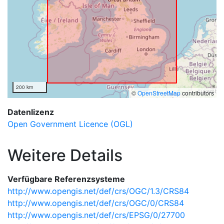
200 km
©
OpenStreetMap
contributors
Datenlizenz
Open Government Licence (OGL)
Weitere Details
Verfügbare Referenzsysteme
http://www.opengis.net/def/crs/OGC/1.3/CRS84
http://www.opengis.net/def/crs/OGC/0/CRS84
http://www.opengis.net/def/crs/EPSG/0/27700