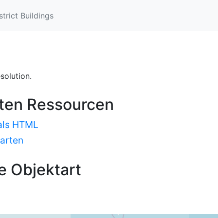
strict Buildings
esolution.
sten Ressourcen
 als HTML
Karten
e Objektart