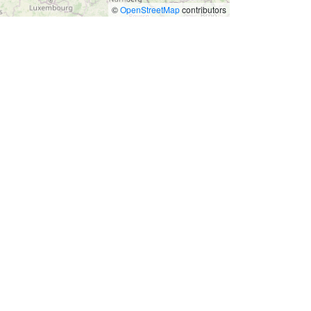
©
OpenStreetMap
contributors