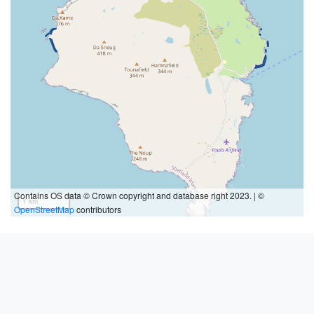
Contains OS data © Crown copyright and database right 2023. | ©
1 km
OpenStreetMap
contributors