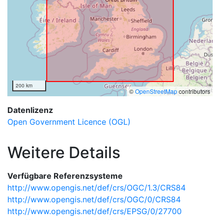
200 km
©
OpenStreetMap
contributors
Datenlizenz
Open Government Licence (OGL)
Weitere Details
Verfügbare Referenzsysteme
http://www.opengis.net/def/crs/OGC/1.3/CRS84
http://www.opengis.net/def/crs/OGC/0/CRS84
http://www.opengis.net/def/crs/EPSG/0/27700