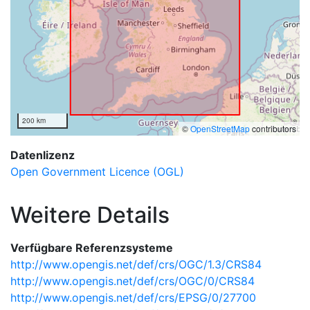
200 km
©
OpenStreetMap
contributors
Datenlizenz
Open Government Licence (OGL)
Weitere Details
Verfügbare Referenzsysteme
http://www.opengis.net/def/crs/OGC/1.3/CRS84
http://www.opengis.net/def/crs/OGC/0/CRS84
http://www.opengis.net/def/crs/EPSG/0/27700