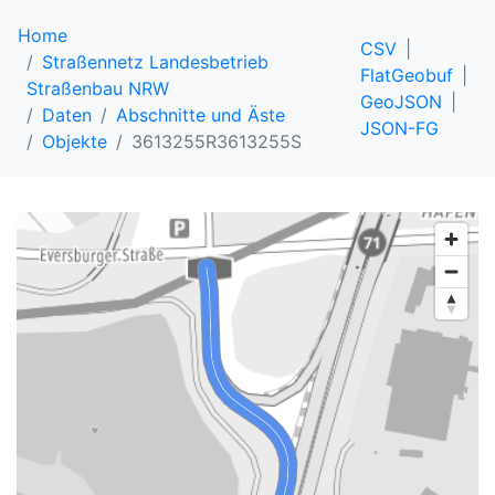
Home
CSV
Straßennetz Landesbetrieb
FlatGeobuf
Straßenbau NRW
GeoJSON
Daten
Abschnitte und Äste
JSON-FG
Objekte
3613255R3613255S