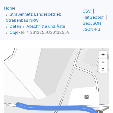
Home
CSV
Straßennetz Landesbetrieb
FlatGeobuf
Straßenbau NRW
GeoJSON
Daten
Abschnitte und Äste
JSON-FG
Objekte
3613255U3613255V