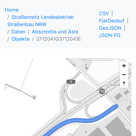
Home
CSV
Straßennetz Landesbetrieb
FlatGeobuf
Straßenbau NRW
GeoJSON
Daten
Abschnitte und Äste
JSON-FG
Objekte
3712041G3712041E