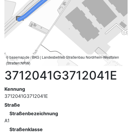
© basemap.de / BKG | Landesbetrieb Straßenbau Nordrhein-Westfalen
100 m
(Straßen.NRW)
3712041G3712041E
Kennung
3712041G3712041E
Straße
Straßenbezeichnung
A1
Straßenklasse