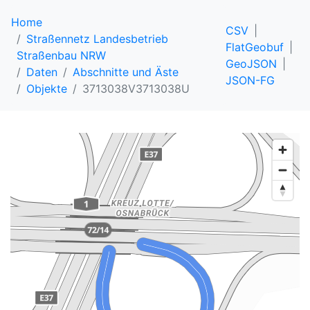
Home
CSV
Straßennetz Landesbetrieb
FlatGeobuf
Straßenbau NRW
GeoJSON
Daten
Abschnitte und Äste
JSON-FG
Objekte
3713038V3713038U