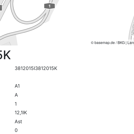
© basemap.de / BKG | Lan
5K
3812015I3812015K
A1
A
1
12,1IK
Ast
0