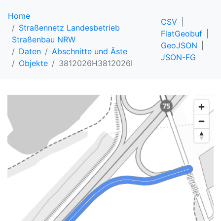
Home
CSV
Straßennetz Landesbetrieb
FlatGeobuf
Straßenbau NRW
GeoJSON
Daten
Abschnitte und Äste
JSON-FG
Objekte
3812026H3812026I