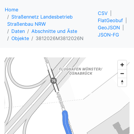
Home
CSV
Straßennetz Landesbetrieb
FlatGeobuf
Straßenbau NRW
GeoJSON
Daten
Abschnitte und Äste
JSON-FG
Objekte
3812026M3812026N