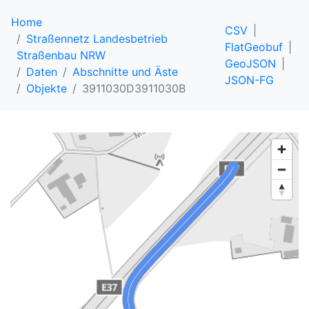
Home
CSV
Straßennetz Landesbetrieb
FlatGeobuf
Straßenbau NRW
GeoJSON
Daten
Abschnitte und Äste
JSON-FG
Objekte
3911030D3911030B