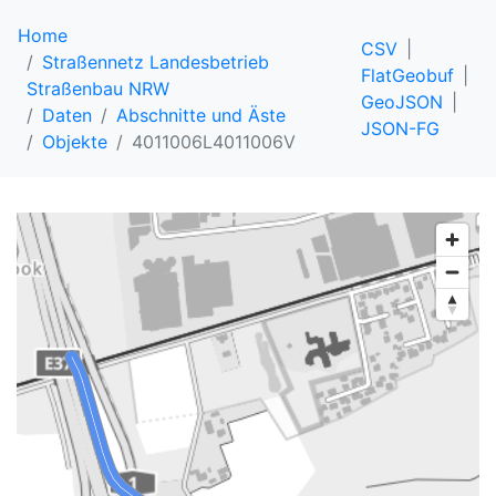
Home
CSV
Straßennetz Landesbetrieb
FlatGeobuf
Straßenbau NRW
GeoJSON
Daten
Abschnitte und Äste
JSON-FG
Objekte
4011006L4011006V