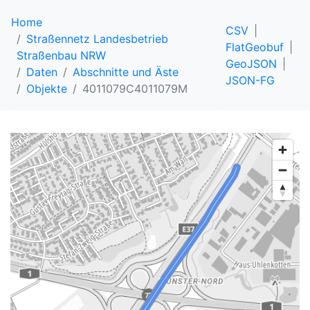
Home
CSV
Straßennetz Landesbetrieb
FlatGeobuf
Straßenbau NRW
GeoJSON
Daten
Abschnitte und Äste
JSON-FG
Objekte
4011079C4011079M