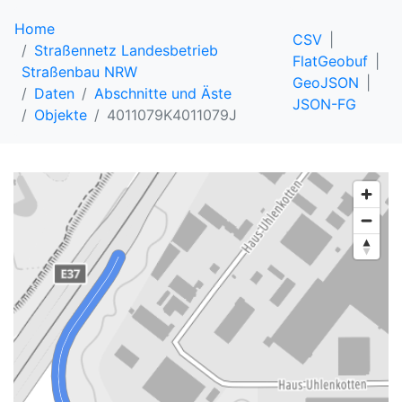
Home
CSV
Straßennetz Landesbetrieb
FlatGeobuf
Straßenbau NRW
GeoJSON
Daten
Abschnitte und Äste
JSON-FG
Objekte
4011079K4011079J