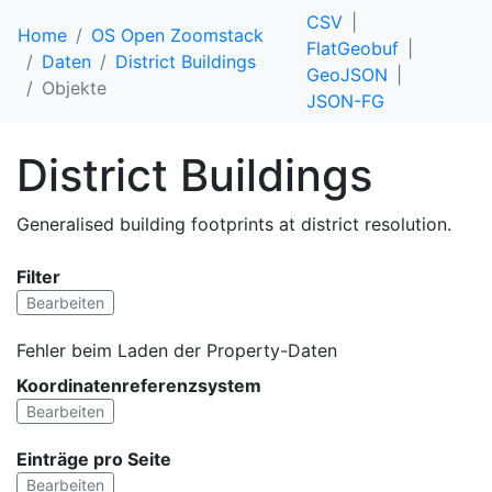
CSV
Home
OS Open Zoomstack
FlatGeobuf
Daten
District Buildings
GeoJSON
Objekte
JSON-FG
District Buildings
Generalised building footprints at district resolution.
Filter
Bearbeiten
Fehler beim Laden der Property-Daten
Koordinatenreferenzsystem
Bearbeiten
Einträge pro Seite
Bearbeiten