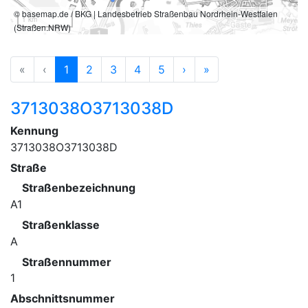
© basemap.de / BKG | Landesbetrieb Straßenbau Nordrhein-Westfalen
1 km
(Straßen.NRW)
«
‹
1
2
3
4
5
›
»
3713038O3713038D
Kennung
3713038O3713038D
Straße
Straßenbezeichnung
A1
Straßenklasse
A
Straßennummer
1
Abschnittsnummer